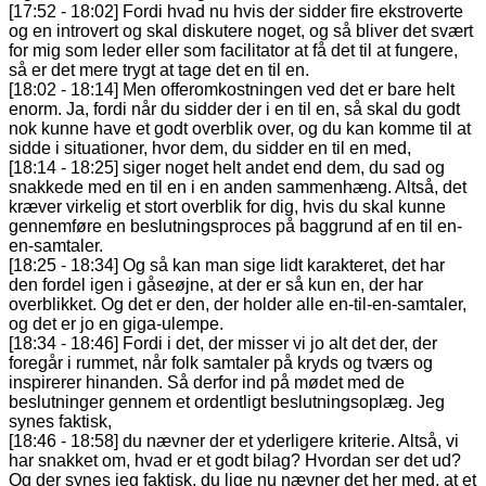
[17:52 - 18:02] Fordi hvad nu hvis der sidder fire ekstroverte
og en introvert og skal diskutere noget, og så bliver det svært
for mig som leder eller som facilitator at få det til at fungere,
så er det mere trygt at tage det en til en.
[18:02 - 18:14] Men offeromkostningen ved det er bare helt
enorm. Ja, fordi når du sidder der i en til en, så skal du godt
nok kunne have et godt overblik over, og du kan komme til at
sidde i situationer, hvor dem, du sidder en til en med,
[18:14 - 18:25] siger noget helt andet end dem, du sad og
snakkede med en til en i en anden sammenhæng. Altså, det
kræver virkelig et stort overblik for dig, hvis du skal kunne
gennemføre en beslutningsproces på baggrund af en til en-
en-samtaler.
[18:25 - 18:34] Og så kan man sige lidt karakteret, det har
den fordel igen i gåseøjne, at der er så kun en, der har
overblikket. Og det er den, der holder alle en-til-en-samtaler,
og det er jo en giga-ulempe.
[18:34 - 18:46] Fordi i det, der misser vi jo alt det der, der
foregår i rummet, når folk samtaler på kryds og tværs og
inspirerer hinanden. Så derfor ind på mødet med de
beslutninger gennem et ordentligt beslutningsoplæg. Jeg
synes faktisk,
[18:46 - 18:58] du nævner der et yderligere kriterie. Altså, vi
har snakket om, hvad er et godt bilag? Hvordan ser det ud?
Og der synes jeg faktisk, du lige nu nævner det her med, at et