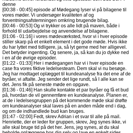
denne
[00:38 - 00:45] episode af Mødegang lyser vi på bilagene til
vores møder. Vi undersøger kvaliteten af og
forventningsafstemningen omkring brugende bilag.
[00:46 - 00:53] Og vi trykker os alle lidt på maven, både i
forhold til udarbejdelse og anvendelse af bilagene.
[01:06 - 01:16] i vores mødeværksted, hvor vi i hver episode
stiller skarp på et enkelt element i det gode møde. Hvis ikke
du har lyttet med tidligere, ja, så lyt gerne med her alligevel.
Det betyder ingenting. Og senere, ja, så kan du jo dykke ned
i en af de øvrige episoder.
[01:22 - 01:33] Her i mødegangen har vi i hver episode en
case fra vores fiktive ledelsesteam. Dem skal vi nu besøge.
Jeg har modtaget oplægget til kundeanalyse fra det ene af de
byråer, vi aftalte. Jeg sender det lige rundt, så I alle kan se
det. Jens fik på seneste møde en opgave.
[01:36 - 01:46] Han skulle kontakte et par byråer og få et bud
på, hvordan de vil gennemføre en kundeanalyse. Planen er,
at de i ledelsesgruppen på det kommende møde skal drøfte
om kundeanalyser skal laves på en anden måde end i dag,
og om de indhandlede bud kan bruges.
[01:47 - 02:00] Fedt, skrev Adrian i et svar til alle på mail.
Henriette, der er leder for gruppen, skrev, Jeg synes ikke, vi
alle skal bruge tid på det her. Jens, jeg synes, at du skal
beholde oplæggene hos dig selv og lave en enkelt sides