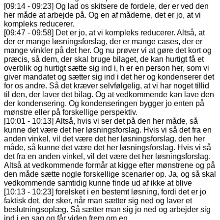
[09:14 - 09:23] Og lad os skitsere de fordele, der er ved den
her måde at arbejde på. Og en af måderne, det er jo, at vi
kompleks reducerer.
[09:47 - 09:58] Det er jo, at vi kompleks reducerer. Altså, at
der er mange løsningsforslag, der er mange cases, der er
mange vinkler på det her. Og nu prøver vi at gøre det kort og
præcis, så dem, der skal bruge bilaget, de kan hurtigt få et
overblik og hurtigt sætte sig ind i, h er en person her, som vi
giver mandatet og sætter sig ind i det her og kondenserer det
for os andre. Så det kræver selvfølgelig, at vi har noget tillid
til den, der laver det bilag. Og at vedkommende kan lave den
der kondensering. Og kondenseringen bygger jo enten på
mønstre eller på forskellige perspektiv.
[10:01 - 10:13] Altså, hvis vi ser det på den her måde, så
kunne det være det her løsningsforslag. Hvis vi så det fra en
anden vinkel, vil det være det her løsningsforslag. den her
måde, så kunne det være det her løsningsforslag. Hvis vi så
det fra en anden vinkel, vil det være det her løsningsforslag.
Altså at vedkommende formår at kigge efter mønstrene og på
den måde sætte nogle forskellige scenarier op. Ja, og så skal
vedkommende samtidig kunne finde ud af ikke at blive
[10:13 - 10:23] forelsket i en bestemt løsning, fordi det er jo
faktisk det, der sker, når man sætter sig ned og laver et
beslutningsoplæg. Så sætter man sig jo ned og arbejder sig
ind i en sag og får viden frem om en