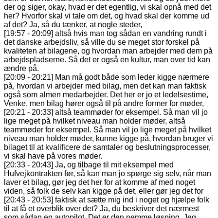
der og siger, okay, hvad er det egentlig, vi skal opnå med det
her? Hvorfor skal vi tale om det, og hvad skal der komme ud
af det? Ja, så du tænker, at nogle steder,
[19:57 - 20:09] altså hvis man tog sådan en vandring rundt i
det danske arbejdsliv, så ville du se meget stor forskel på
kvaliteten af bilagene, og hvordan man arbejder med dem på
arbejdspladserne. Så det er også en kultur, man over tid kan
ændre på.
[20:09 - 20:21] Man må godt både som leder kigge nærmere
på, hvordan vi arbejder med bilag, men det kan man faktisk
også som almen medarbejder. Det her er jo et ledelsestime,
Venke, men bilag hører også til på andre former for møder,
[20:21 - 20:33] altså teammøder for eksempel. Så man vil jo
lige meget på hvilket niveau man holder møder, altså
teammøder for eksempel. Så man vil jo lige meget på hvilket
niveau man holder møder, kunne kigge på, hvordan bruger vi
bilaget til at kvalificere de samtaler og beslutningsprocesser,
vi skal have på vores møder.
[20:33 - 20:43] Ja, og tilbage til mit eksempel med
Hufvejkontrakten før, så kan man jo spørge sig selv, når man
laver et bilag, gør jeg det her for at komme af med noget
viden, så folk de selv kan kigge på det, eller gør jeg det for
[20:43 - 20:53] faktisk at sætte mig ind i noget og hjælpe folk
til at få et overblik over det? Ja, du beskriver det nærmest
som sådan en autopilot. Det er den nemme løsning. Jeg