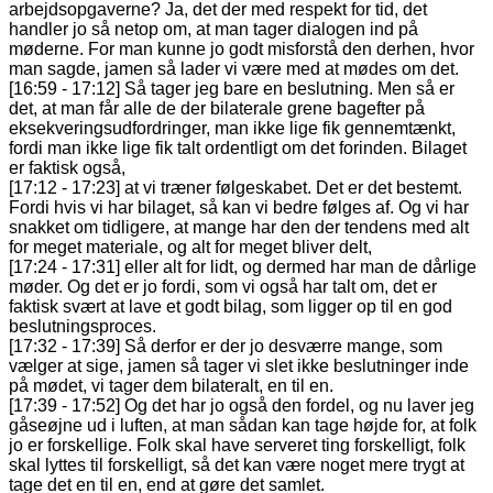
arbejdsopgaverne? Ja, det der med respekt for tid, det
handler jo så netop om, at man tager dialogen ind på
møderne. For man kunne jo godt misforstå den derhen, hvor
man sagde, jamen så lader vi være med at mødes om det.
[16:59 - 17:12] Så tager jeg bare en beslutning. Men så er
det, at man får alle de der bilaterale grene bagefter på
eksekveringsudfordringer, man ikke lige fik gennemtænkt,
fordi man ikke lige fik talt ordentligt om det forinden. Bilaget
er faktisk også,
[17:12 - 17:23] at vi træner følgeskabet. Det er det bestemt.
Fordi hvis vi har bilaget, så kan vi bedre følges af. Og vi har
snakket om tidligere, at mange har den der tendens med alt
for meget materiale, og alt for meget bliver delt,
[17:24 - 17:31] eller alt for lidt, og dermed har man de dårlige
møder. Og det er jo fordi, som vi også har talt om, det er
faktisk svært at lave et godt bilag, som ligger op til en god
beslutningsproces.
[17:32 - 17:39] Så derfor er der jo desværre mange, som
vælger at sige, jamen så tager vi slet ikke beslutninger inde
på mødet, vi tager dem bilateralt, en til en.
[17:39 - 17:52] Og det har jo også den fordel, og nu laver jeg
gåseøjne ud i luften, at man sådan kan tage højde for, at folk
jo er forskellige. Folk skal have serveret ting forskelligt, folk
skal lyttes til forskelligt, så det kan være noget mere trygt at
tage det en til en, end at gøre det samlet.